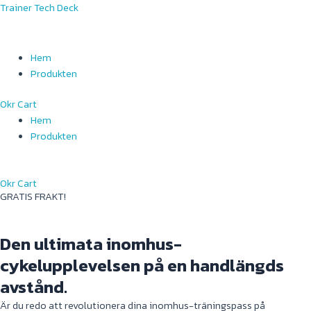
Skip
Menu
Menu
Trainer Tech Deck
to
content
Hem
Produkten
0
kr
Cart
Hem
Produkten
0
kr
Cart
GRATIS FRAKT!
Den ultimata inomhus-
cykelupplevelsen på en handlängds
avstånd.
Är du redo att revolutionera dina inomhus-träningspass på