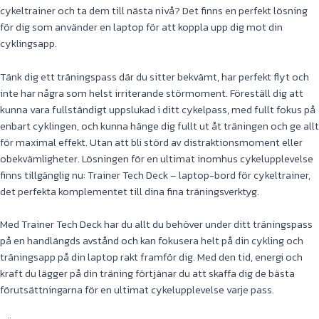
cykeltrainer och ta dem till nästa nivå? Det finns en perfekt lösning
för dig som använder en laptop för att koppla upp dig mot din
cyklingsapp.
Tänk dig ett träningspass där du sitter bekvämt, har perfekt flyt och
inte har några som helst irriterande störmoment. Föreställ dig att
kunna vara fullständigt uppslukad i ditt cykelpass, med fullt fokus på
enbart cyklingen, och kunna hänge dig fullt ut åt träningen och ge allt
för maximal effekt. Utan att bli störd av distraktionsmoment eller
obekvämligheter. Lösningen för en ultimat inomhus cykelupplevelse
finns tillgänglig nu: Trainer Tech Deck – laptop-bord för cykeltrainer,
det perfekta komplementet till dina fina träningsverktyg.
Med Trainer Tech Deck har du allt du behöver under ditt träningspass
på en handlängds avstånd och kan fokusera helt på din cykling och
träningsapp på din laptop rakt framför dig. Med den tid, energi och
kraft du lägger på din träning förtjänar du att skaffa dig de bästa
förutsättningarna för en ultimat cykelupplevelse varje pass.